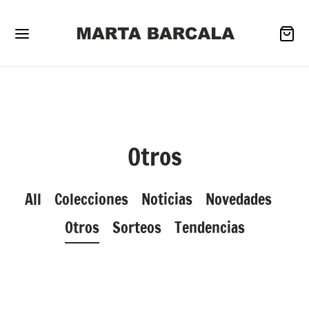
Back
Back
Back
Otros
PA
MPLEMENTOS
ZADO
All
Colecciones
Noticias
Novedades
Otros
Sorteos
Tendencias
gos y cazadoras
ivewear
as
icos
os & Carteras
tillas