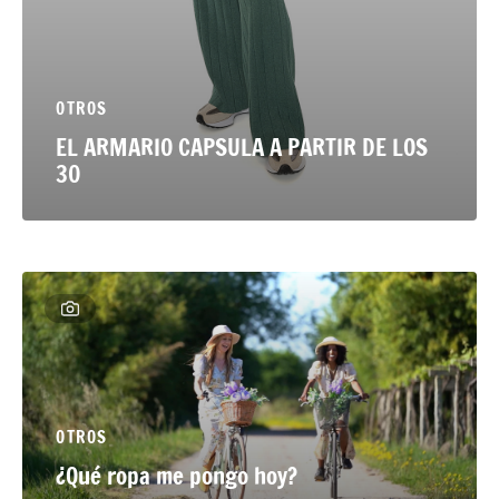
tidos y Monos
OTROS
EL ARMARIO CAPSULA A PARTIR DE LOS
30
OTROS
¿Qué ropa me pongo hoy?