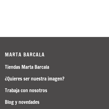
sas y blusas
andas & Pañuelos
atos
setas y Tops
turones
uetas y blazer
juntos
MARTA BARCALA
as y shorts
Tiendas Marta Barcala
¿Quieres ser nuestra imagen?
éis y Sudaderas
Trabaja con nosotros
alones y jeans
Blog y novedades