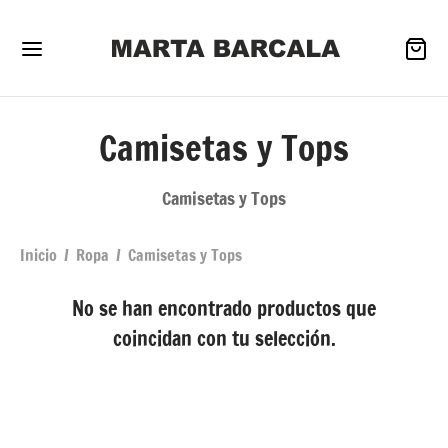
Camisetas y Tops
Camisetas y Tops
Back
Back
Back
Inicio
/
Ropa
/
Camisetas y Tops
PA
MPLEMENTOS
ZADO
No se han encontrado productos que
coincidan con tu selección.
gos y cazadoras
ivewear
as
icos
os & Carteras
tillas