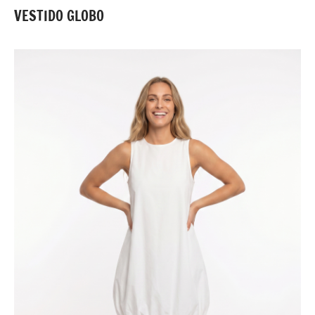
tidos y Monos
VESTIDO GLOBO