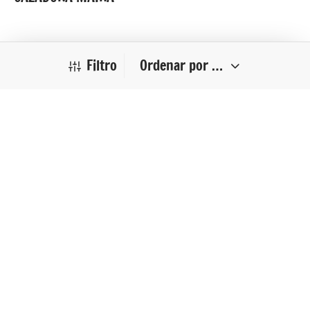
Filtro
Categorías
110
Ropa
110
productos
1
Chaleco Punto
1
producto